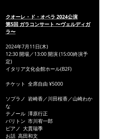
クオーレ・ド・オペラ 2024公演
第5回 ガラコンサート 〜ヴェルディガ
ラ〜
2024年7月11日(木)
12:30 開場／13:00 開演 (15:00終演予
定)
イタリア文化会館ホール(B2F)
チケット  全席自由 ¥5000
ソプラノ  岩崎香／川田桜香／山崎わか
な
テノール  澤原行正
バリトン  市川宥一郎
ピアノ  大貫瑞季
お話  高田和文