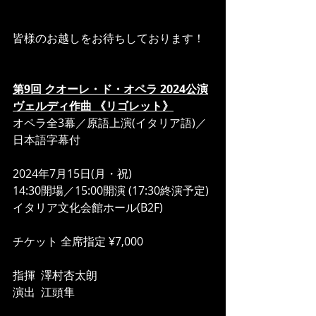
皆様のお越しをお待ちしております！
第9回 クオーレ・ド・オペラ 2024公演
ヴェルディ作曲 《リゴレット》
オペラ全3幕／原語上演(イタリア語)／
日本語字幕付
2024年7月15日(月・祝)
14:30開場／15:00開演 (17:30終演予定)
イタリア文化会館ホール(B2F)
チケット 全席指定 ¥7,000
指揮  澤村杏太朗
演出  江頭隼