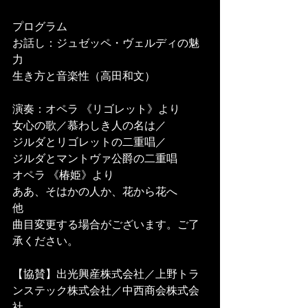
プログラム
お話し：ジュゼッペ・ヴェルディの魅
力
生き方と音楽性（高田和文）
演奏：オペラ 《リゴレット》より
女心の歌／慕わしき人の名は／
ジルダとリゴレットの二重唱／
ジルダとマントヴァ公爵の二重唱
オペラ 《椿姫》より
ああ、そはかの人か、花から花へ
他
曲目変更する場合がございます。ご了
承ください。
【協賛】出光興産株式会社／上野トラ
ンステック株式会社／中西商会株式会
社