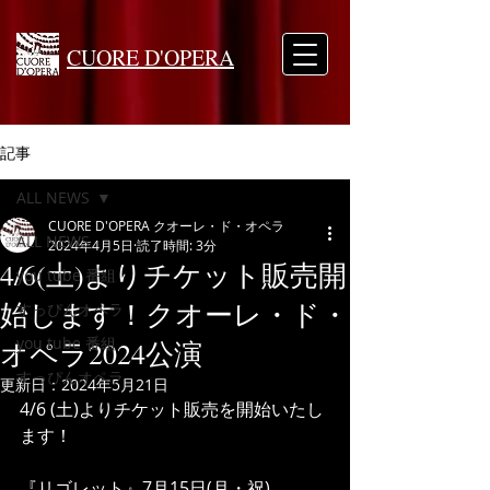
CUORE D'OPERA
記事
ALL NEWS
CUORE D'OPERA クオーレ・ド・オペラ
ALL NEWS
2024年4月5日
読了時間: 3分
4/6(土)よりチケット販売開
you tube 番組
始します！クオーレ・ド・
すっぴんオペラ
you tube 番組
オペラ2024公演
すっぴんオペラ
更新日：
2024年5月21日
4/6 (土)よりチケット販売を開始いたし
ます！
『リゴレット』7月15日(月・祝)