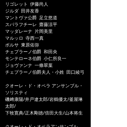
リゴレット  伊藤尚人
ジルダ  田井友香
マントヴァ公爵  足立悠道
スパラフチーレ  齋藤涼平
マッダレーナ  片岡美里
マルッロ  寺西一真
ボルサ  東原佑弥
チェプラーノ伯爵  和田央
モンテローネ伯爵  小仁所良一
ジョヴァンナ  一條翠葉
チェプラーノ伯爵夫人・小姓  田口綾弓
クオーレ・ド・オペラ アンサンブル・
ソリスティ
磯﨑康陽/井戸遼太郎/岩鶴優太/釜屋琳
太郎/
下牧寛典/正木剛徳/倍田大生/山本将生
クオーレ・ド・オペラアンサンブル