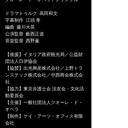
ドラマトゥルク  高田和文
字幕制作  江頭 隼
編曲  藤川大晃
公演監督  藪西正道
音楽監督  西野薫
【後援】イタリア政府観光局／公益財
団法人日伊協会
【協賛】出光興産株式会社／上野トラ
ンステック株式会社／中西商会株式会
社
【協力】東京弁護士会 法友会・文化活
動委員会
【主催】一般社団法人クオーレ・ド・
オペラ
【制作】ケイ・アーツ・オフィス有限
会社