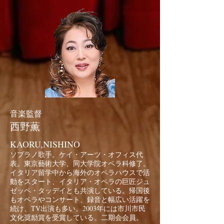
音楽監督
西野薫
KAORU,NISHINO
ソプラノ歌手。
ケイ・アーツ・オフィス
代
表。東京藝術大学、同大学院オペラ科修了。
イタリア留学中から海外のオペラハウスで活
動をスタート、イタリア・オペラの巨匠ジュ
ゼッペ・タッデイとも共演している。帰国後
もオペラやコンサート、録音と幅広い活躍を
続け、TV出演も多い。2003年には市川市民
文化奨励賞を受賞している。二期会会員。