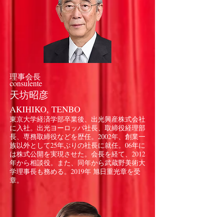
理事会長
consulente
天坊昭彦
AKIHIKO, TENBO
東京大学経済学部卒業後、出光興産株式会社
に入社。出光ヨーロッパ社長、取締役経理部
長、専務取締役などを歴任。2002年、創業一
族以外として25年ぶりの社長に就任。06年に
は株式公開を実現させた。会長を経て、2012
年から相談役。また、同年から武蔵野美術大
学理事長も務める。2019年 旭日重光章を受
章。