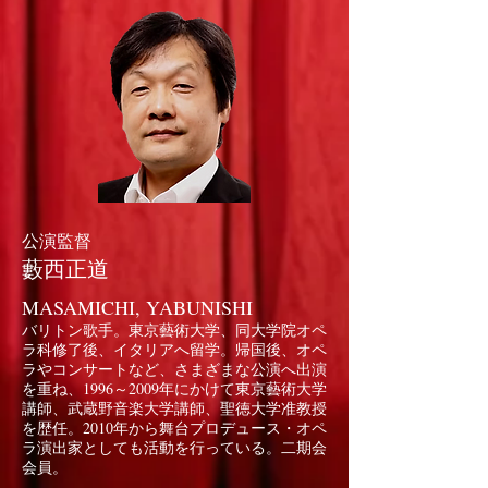
公演監督
藪西正道
MASAMICHI, YABUNISHI
バリトン歌手。東京藝術大学、同大学院オペ
ラ科修了後、イタリアへ留学。帰国後、オペ
ラやコンサートなど、さまざまな公演へ出演
を重ね、1996～2009年にかけて東京藝術大学
講師、武蔵野音楽大学講師、聖徳大学准教授
を歴任。2010年から舞台プロデュース・オペ
ラ演出家としても活動を行っている。二期会
会員。