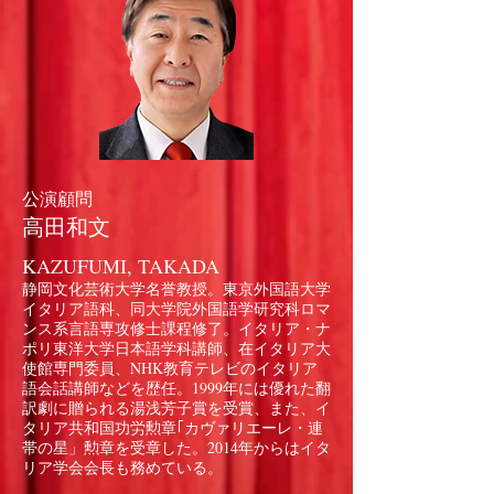
公演顧問
高田和文
KAZUFUMI, TAKADA
静岡文化芸術大学名誉教授。東京外国語大学
イタリア語科、同大学院外国語学研究科ロマ
ンス系言語専攻修士課程修了。イタリア・ナ
ポリ東洋大学日本語学科講師、在イタリア大
使館専門委員、NHK教育テレビのイタリア
語会話講師などを歴任。1999年には優れた翻
訳劇に贈られる湯浅芳子賞を受賞、また、イ
タリア共和国功労勲章｢カヴァリエーレ・連
帯の星」勲章を受章した。2014年からはイタ
リア学会会長も務めている。