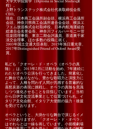
大学大学院留学（Diploma in Social Studies課
程）。
上野トランステック株式会社代表取締役会長
CEO。
現在、日本商工会議所副会頭、横浜商工会議所
会頭、神奈川県商工会議所連合会会頭、横浜エ
フエム放送株式会社取締役、日本内航海運組合
総連合会名誉会長、神奈川フィルハーモニー管
弦楽団理事長、東京二期会評議員、茶道裏千家
淡交会理事、ほか多数の役職に就く。
2003年国土交通大臣表彰、2015年旭日重光章、
2017年Distinguished Friend of Oxford Award受
賞。
私ども「クオーレ・ド・オペラ（オペラの真
髄）」は、2013年2月に活動を始め、7年連続に
わたりオペラ公演を行ってきました。簡素化し
た舞台でありながら、豊かな歌唱力と演技力に
よって、人種を問わず人間が共感する普遍的な
喜怒哀楽の表現に挑戦し、オペラの真髄を意識
しつつ進化させることを目指しています。当初
から日伊文化交流事業として位置づけられ、イ
タリア文化会館、イタリア大使館の協力・後援
を受けております。
オペラというと、大掛かりな舞台で演じるイメ
ージがありますが、「クオーレ・ド・オペラ」
はそれらとは一線を画しています。小規模劇場
で舞台装置に工夫を凝らし、綿密な台本の解釈