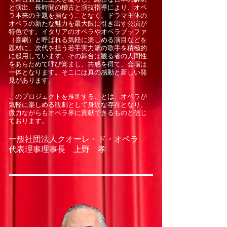
と演出、長時間の稽古と演技指導により、オペ
ラ本来の主題を損なうことなく、ドラマ主体の
オペラの新たな魅力を最大限に引き出す公演が
特色です。イタリアのオペラやオペラブッファ
（喜劇）と呼ばれる気軽に楽しめる演目などを
題材に、次代を担う若手実力派の歌手を積極的
に起用しています。その舞台は観る者の人間性
をあらためて呼び覚まし、共感を得て、会場は
一体となります。そこには真の感動と新しい発
見があります。
このプロジェクトを推進することは、オペラが
気軽に楽しめる観劇として身近な存在となり、
微力ながらもオペラ界に貢献できるものと信じ
ております。
一般社団法人クオーレ・ド・オペラ
​代表理事理事長 上野 孝