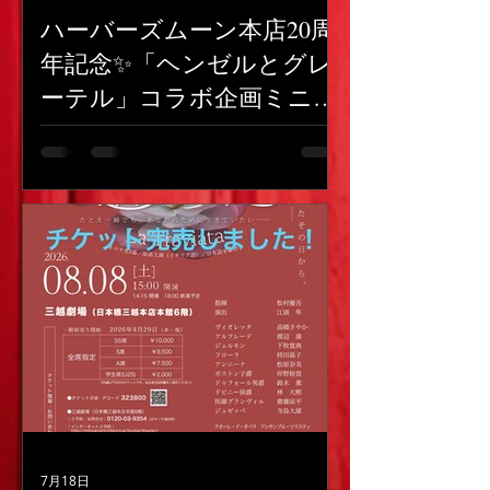
ハーバーズムーン本店20周
年記念✨「ヘンゼルとグレ
ーテル」コラボ企画ミニコ
ンサート7/29が無事に終了
しました！
7月18日