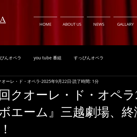
RA
HOME
ABOUT US
NEWS
GALLARY
ぴんオペラ
you tube 番組
すっぴんオペラ
RA クオーレ・ド・オペラ
2025年9月22日
読了時間: 1分
第10回クオーレ・ド・オペラ2
ボエーム』三越劇場、終
！