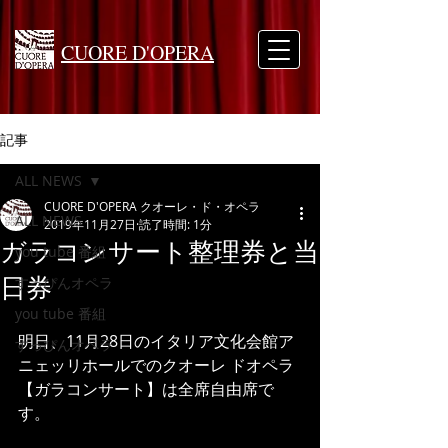
CUORE D'OPERA
記事
ALL NEWS
CUORE D'OPERA クオーレ・ド・オペラ
ALL NEWS
2019年11月27日
読了時間: 1分
ガラコンサート整理券と当
you tube 番組
日券
すっぴんオペラ
you tube 番組
明日、11月28日のイタリア文化会館ア
すっぴんオペラ
ニェッリホールでのクオーレ ドオペラ
【ガラコンサート】は全席自由席で
す。