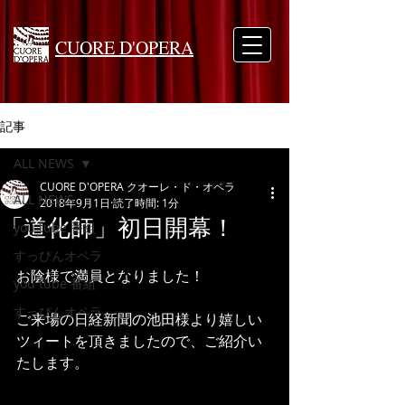
CUORE D'OPERA
記事
ALL NEWS
CUORE D'OPERA クオーレ・ド・オペラ
ALL NEWS
2018年9月1日
読了時間: 1分
「道化師」初日開幕！
you tube 番組
すっぴんオペラ
お陰様で満員となりました！
you tube 番組
すっぴんオペラ
ご来場の日経新聞の池田様より嬉しい
ツィートを頂きましたので、ご紹介い
たします。