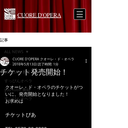
CUORE D'OPERA
記事
ALL NEWS
CUORE D'OPERA クオーレ・ド・オペラ
ALL NEWS
2018年5月13日
読了時間: 1分
チケット発売開始！
you tube 番組
すっぴんオペラ
クオーレ・ド・オペラのチケットがつ
you tube 番組
いに、発売開始となりました！
すっぴんオペラ
お求めは
チケットぴあ