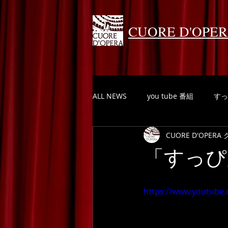
CUORE D'OPE
ALL NEWS
you tube 番組
すっ
CUORE D'OPE
「すっぴ
https://www.youtube