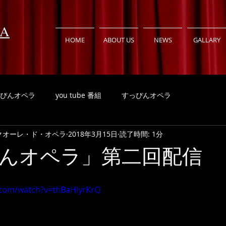
RA
HOME
ABOUT US
NEWS
GALLARY
ぴんオペラ
you tube 番組
すっぴんオペラ
RA クオーレ・ド・オペラ
2018年3月15日
読了時間: 1分
んオペラ」第二回配信
.com/watch?v=thBaHIyrKrQ