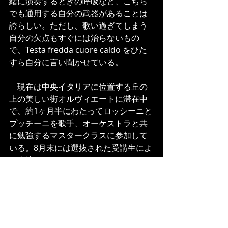
緒に演奏するときの呼吸など、こちら
でも通用する自分の武器があることは
誇らしい。ただし、歌い過ぎてしまう
自分の欠点もすぐには治らないもの
で、Testa fredda cuore caldo をひた
すら自分に言い聞かせている。
　現在は中央イタリアに位置する丘の
上の美しい街オルヴィエートに滞在中
で、約1ヶ月半にわたってロッシーニと
プッチーニを歌手、オーケストラと共
に勉強するマスタークラスに参加して
いる。8月末には選抜された受講生によ
る公演がある。