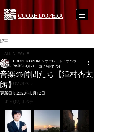
CUORE D'OPERA
記事
ALL NEWS
CUORE D'OPERA クオーレ・ド・オペラ
ALL NEWS
2020年8月21日
読了時間: 2分
音楽の仲間たち【澤村杏太
you tube 番組
朗】
すっぴんオペラ
you tube 番組
更新日：
2023年8月12日
すっぴんオペラ