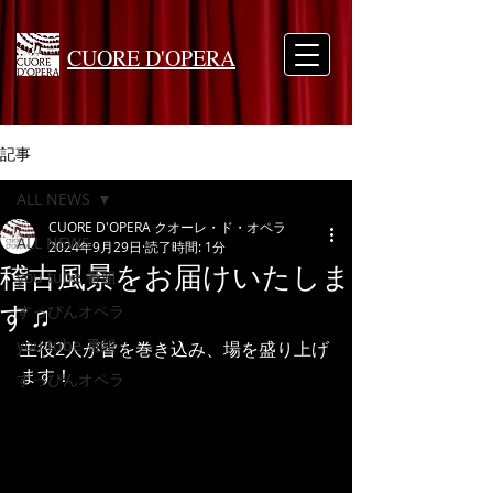
CUORE D'OPERA
記事
ALL NEWS
CUORE D'OPERA クオーレ・ド・オペラ
ALL NEWS
2024年9月29日
読了時間: 1分
稽古風景をお届けいたしま
you tube 番組
す♫
すっぴんオペラ
you tube 番組
主役2人が皆を巻き込み、場を盛り上げ
ます！
すっぴんオペラ