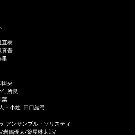
人
里直樹
尾真吾
美里
和田央
小仁所良一
翠葉
人・小姓  田口綾弓
ラ アンサンブル・ソリスティ
/岩鶴優太/釜屋琳太郎/