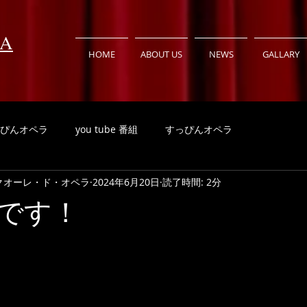
RA
HOME
ABOUT US
NEWS
GALLARY
ぴんオペラ
you tube 番組
すっぴんオペラ
RA クオーレ・ド・オペラ
2024年6月20日
読了時間: 2分
です！