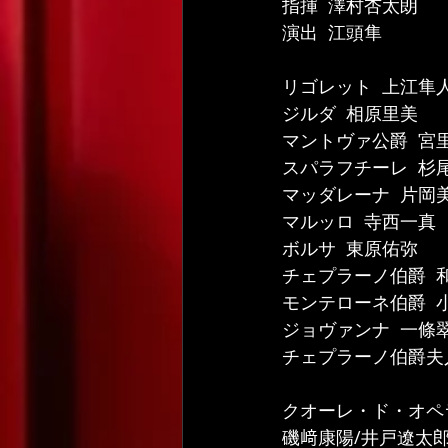
指揮  澤村杏太朗
演出  江頭隼
リゴレット  上江隼
ジルダ  相原里美
マントヴァ公爵  宮
スパラフチーレ  杉
マッダレーナ  片岡
マルッロ  寺西一真
ボルサ  東原佑弥
チェプラーノ伯爵  
モンテローネ伯爵  
ジョヴァンナ  一條
チェプラーノ伯爵夫
クオーレ・ド・オペ
磯﨑康陽/井戸遼太郎