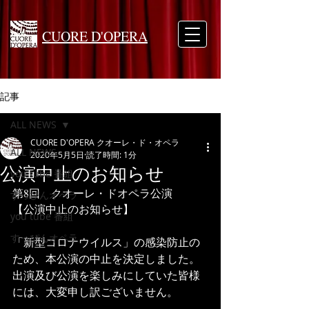
CUORE D'OPERA
記事
ALL NEWS
CUORE D'OPERA クオーレ・ド・オペラ
ALL NEWS
2020年5月5日
読了時間: 1分
公演中止のお知らせ
you tube 番組
第8回　クオーレ・ドオペラ公演
すっぴんオペラ
【公演中止のお知らせ】
you tube 番組
すっぴんオペラ
「新型コロナウイルス」の感染防止の
ため、本公演の中止を決定しました。
出演及び公演を楽しみにしていた皆様
には、大変申し訳ございません。