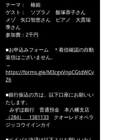
テーマ：　椿姫
ゲスト：　ソプラノ　飯塚恭子さん　
メゾ　矢口智恵さん　ピアノ　大貫瑞
季さん
参加費：2千円
■お申込みフォーム　＊着信確認の自動
返信はございません。
→　
https://forms.gle/M3cgxVnpCGtdWCv
Z6
■銀行振込の方は、以下口座にお願いい
たします。
   みずほ銀行　普通預金　本八幡支店
（
284
）　
1381133
　クオーレドオペラ
ジッコウイインカイ
■ペイパル決済は以下よりお願いいたし