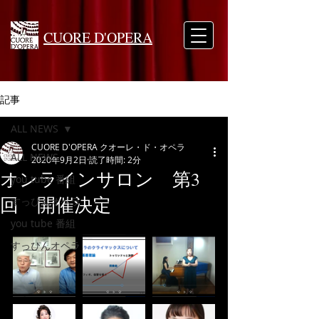
CUORE D'OPERA
記事
ALL NEWS
CUORE D'OPERA クオーレ・ド・オペラ
ALL NEWS
2020年9月2日
読了時間: 2分
オンラインサロン 第3
you tube 番組
回 開催決定
すっぴんオペラ
you tube 番組
すっぴんオペラ