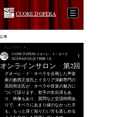
CUORE D'OPERA
記事
ALL NEWS
CUORE D'OPERA クオーレ・ド・オペラ
ALL NEWS
2020年8月3日
読了時間: 1分
オンラインサロン 第2回
you tube 番組
クオーレ・ド・オペラを企画した声楽
すっぴんオペラ
家の藪西正道氏とイタリア演劇専門の
you tube 番組
高田和文氏が、オペラや音楽の魅力に
すっぴんオペラ
ついて語ります。歌手の生出演もあ
り、映像もあり、質問など交流時間あ
りで、オペラにあまり縁のなかった方
も、もっと深く知りたい方も楽しめる