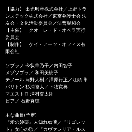
【協力】 出光興産株式会社／上野トラ
ンステック株式会社／東京弁護士会 法
友会・文化活動委員会／法曹親和会
【主催】　クオーレ・ド・オペラ実行
委員会
【制作】　ケイ・アーツ・オフィス有
限会社
ソプラノ 今状華乃子／内田智子
メゾソプラノ 和田美樹子
テノール 河野大樹／澤原行正／江頭 隼
バリトン 杉浦隆大／下牧寛典
マエストロ 澤村杏太朗
ピアノ 石野真穂
主な曲目(予定)
『愛の妙薬』人知れぬ涙／『リゴレッ
ト』女心の歌／『カヴァレリア・ルス