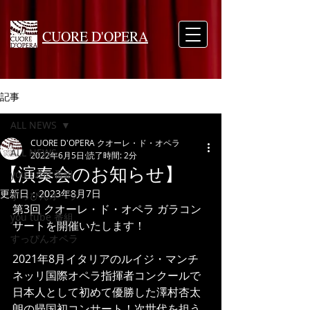
CUORE D'OPERA
記事
ALL NEWS
CUORE D'OPERA クオーレ・ド・オペラ
ALL NEWS
2022年6月5日
読了時間: 2分
【演奏会のお知らせ】
you tube 番組
更新日：
2023年8月7日
すっぴんオペラ
第3回 クオーレ・ド・オペラ ガラコン
you tube 番組
サートを開催いたします！
すっぴんオペラ
2021年8月イタリアのルイジ・マンチ
ネッリ国際オペラ指揮者コンクールで
日本人として初めて優勝した澤村杏太
朗の帰国初コンサート！次世代を担う