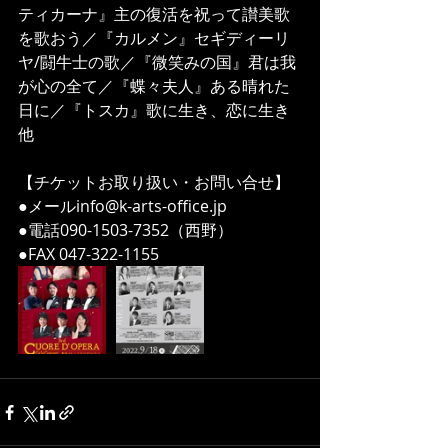
ティカーナ』主の復活を祝って讃美歌
を歌おう／『カルメン』セギディーリ
ヤ/闘牛士の歌／『微笑みの国』君は我
が心の全て／『蝶々夫人』ある晴れた
日に／『トスカ』歌に生き、恋に生き 
他
【チケットお取り扱い・お問い合せ】
●メールinfo@k-arts-office.jp
●電話090-1503-7352（西野）
●FAX 047-322-1155