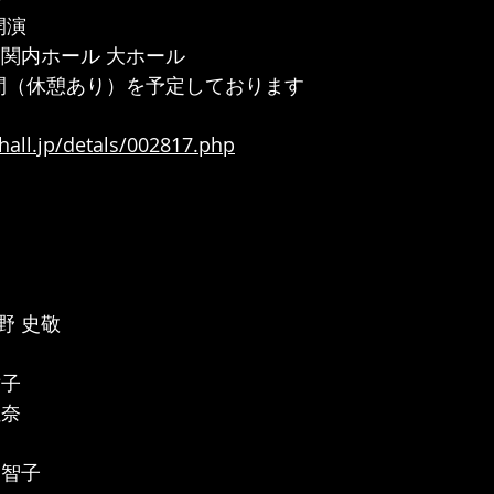
 開演
 関内ホール 大ホール
間（休憩あり）を予定しております
hall.jp/detals/002817.php
野 史敬
樹子
佳奈
 智子