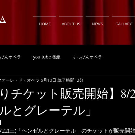
RA
HOME
ABOUT US
NEWS
GALLARY
ぴんオペラ
you tube 番組
すっぴんオペラ
RA クオーレ・ド・オペラ
6月10日
読了時間: 3分
りチケット販売開始】8/22
ルとグレーテル」
】
り、8/22(土)「ヘンゼルとグレーテル」のチケットが販売