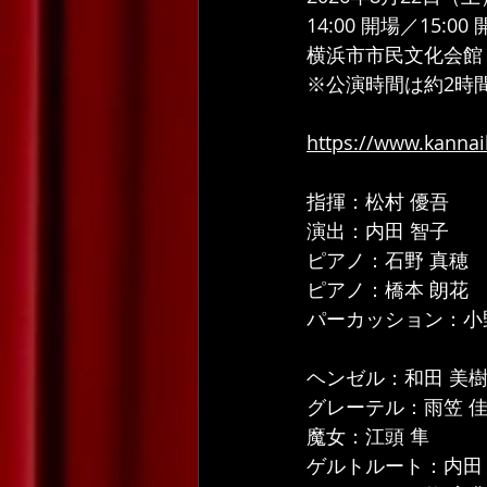
14:00 開場／15:00
横浜市市民文化会館
※公演時間は約2時
https://www.kannai
指揮：松村 優吾
演出：内田 智子
ピアノ：石野 真穂
ピアノ：橋本 朗花
パーカッション：小
ヘンゼル：和田 美
グレーテル：雨笠 
魔女：江頭 隼
ゲルトルート：内田