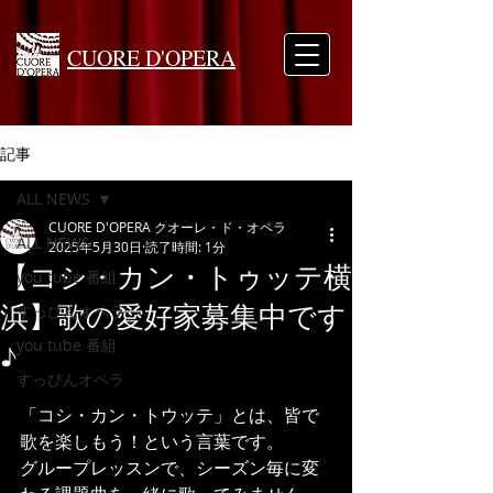
CUORE D'OPERA
記事
ALL NEWS
CUORE D'OPERA クオーレ・ド・オペラ
ALL NEWS
2025年5月30日
読了時間: 1分
【コシ・カン・トゥッテ横
you tube 番組
浜】歌の愛好家募集中です
すっぴんオペラ
you tube 番組
♪
すっぴんオペラ
「コシ・カン・トウッテ」とは、皆で
歌を楽しもう！という言葉です。
グループレッスンで、シーズン毎に変